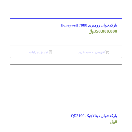
بارکدخوان رومیزی Honeywell 7980
350,000,000
﷼
افزودن به سبد خرید
نمایش جزئیات
بارکدخوان دیتالاجیک QD2100
0
﷼