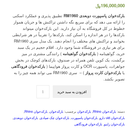
196,000,000
﷼
بارکدخوان پاسپورت دوبعدی RM1960
تطبیق پذیری و عملکرد اسکنی
را ارائه می دهد که برای سریع نگه داشتن تراکنش ها و جریان هموار
خطوط در کل فروشگاه به آن نیاز دارید. این بارکدخوان میتواند
بارکدها را در هر اندازه را اسکن کند، بارکدها را تقریباً در هر شرایطی
بخوانند و تراکنش های مختلف را انجام دهند. یک مدل سری RM1960
برای هر نیازی در فروشگاه شما وجود دارد. اقلام حجیم در یک سبد
خرید، گواهینامه (
بارکدخوان گواهینامه
) رانندگی مشتری در میز
برگشت، یک کوپن تلفن همراه در صندوق، بارکدهای کوچک در بخش
جواهرات، پاسپورت OCR و کارت پرواز هواپیما (
بارکدخوان فرودگاهی
یا
بارکدخوان کارت پرواز
) – سری RM1960 می تواند همه چیز را به
تصویر بکشد.
افزودن به سبد خرید
دسته:
بارکدخوان Rhino
,
بارکدخوان
برچسب:
بارکدخوان
,
بارکدخوان Rhino
,
بارکدخوان uid دارو
,
بارکدخوان پاسپورت
,
بارکدخوان چک صیادی
,
بارکدخوان دوبعدی
,
بارکدخوان راینو
,
بارکدخوان فرودگاهی