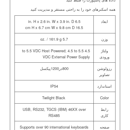
همه اسکنرهای خود را به راحتی مستقر و مدیریت کنید
ابعاد
6.5 in. H x 2.6 in. W x 3.9 in. D
16.5 cm H x 6.7 cm W x 9.8 cm D
وزن
5.7 oz. / 161.9 g
ولتاژ
4.5 to 5.5 VDC Host Powered; 4.5 to 5.5
ورودی
VDC External Power Supply
رزولوشن
800در1200پیکسل
تصاویر
استاندارد
IP54
Twilight Black
Color
رابط
USB, RS232, TGCS (IBM) 46XX over
کاری
RS485
صفحه
Supports over 90 international keyboards