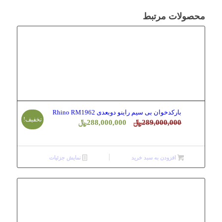
محصولات مرتبط
بارکدخوان بی سیم راینو دوبعدی Rhino RM1962
تخفیف!
قیمت
قیمت
289,000,000
﷼
288,000,000
﷼
اصلی
فعلی
289,000,000﷼
288,000,000﷼
افزودن به سبد خرید
بود.
است.
نمایش جزئیات