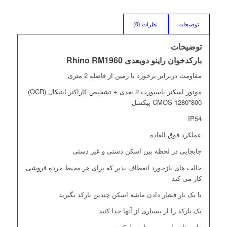
توضیحات
نظرات (0)
توضیحات
بارکدخوان راینو دوبعدی Rhino RM1960
مقاومت دربرایر برخورد با زمین از فاصله 2 متری
موتور اسکنر پاسپورت 2 بعدی + تشخیص کاراکتر اپتیکال (OCR)
CMOS 1280*800 پیکسل
IP54
عملکرد فوق العاده
جابجایی در لحظه بین اسکن دستی و غیر دستی
حالت های بازخورد انعطاف پذیر که برای هر محیط خرده فروشی
کار می کند
با یک بار فشار دادن ماشه اسکن چندین بارکد بگیرید
یک بارکد را از بسیاری از آنها جدا کنید
داده های پاسپورت را ضبط کنید