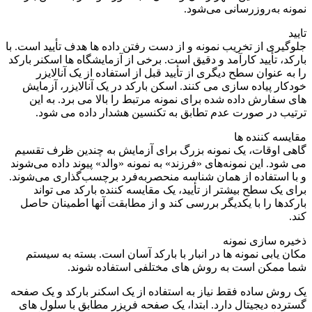
نمونه به‌روزرسانی می‌شود.
تایید
جلوگیری از تخریب نمونه و از دست رفتن داده ها هدف تأیید است. با
بارکد، تأیید کارآمد و دقیق است. برخی از آزمایشگاه ها اسکنر بارکد
را به عنوان سطح دیگری از تأیید قبل از استفاده از یک آنالایزر
خودکار پیاده سازی می کنند. اسکن بارکد در یک آنالایزر، آزمایش
های سفارش داده شده برای نمونه مرتبط را بالا می برد. به این
ترتیب در صورت عدم تطابق به تکنسین هشدار داده می شود.
مقایسه کننده ها
گاهی اوقات، یک نمونه بزرگ برای آزمایش به چندین ظرف تقسیم
می شود. این نمونه‌های «فرزند» به نمونه «والد» پیوند داده می‌شوند
و با استفاده از همان شناسه منحصربه‌فرد برچسب‌گذاری می‌شوند.
برای یک سطح بیشتر از تأیید، یک مقایسه کننده بارکد می تواند
بارکدها را با یکدیگر بررسی کند و از مطابقت آنها اطمینان حاصل
کند.
ذخیره سازی نمونه
مکان یابی نمونه ها در انبار با بارکد آسان است. بسته به سیستم
شما ممکن است به روش های مختلفی استفاده شوند.
یک روش ساده فقط نیاز به استفاده از یک اسکنر بارکد و یک صفحه
گسترده دیجیتال دارد. ابتدا، یک صفحه فریزر مطابق با سلول های