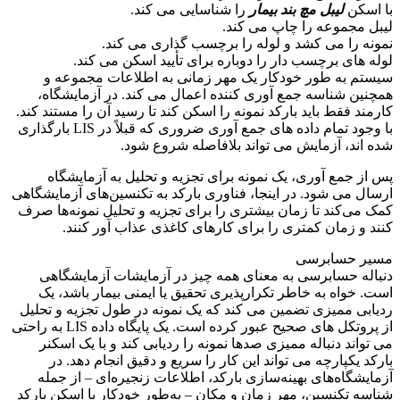
با اسکن
لیبل مچ بند بیمار
را شناسایی می کند.
لیبل مجموعه را چاپ می کند.
نمونه را می کشد و لوله را برچسب گذاری می کند.
لوله های برچسب دار را دوباره برای تأیید اسکن می کند.
سیستم به طور خودکار یک مهر زمانی به اطلاعات مجموعه و
همچنین شناسه جمع آوری کننده اعمال می کند. در آزمایشگاه،
کارمند فقط باید بارکد نمونه را اسکن کند تا رسید آن را مستند کند.
با وجود تمام داده های جمع آوری ضروری که قبلاً در LIS بارگذاری
شده اند، آزمایش می تواند بلافاصله شروع شود.
پس از جمع آوری، یک نمونه برای تجزیه و تحلیل به آزمایشگاه
ارسال می شود. در اینجا، فناوری بارکد به تکنسین‌های آزمایشگاهی
کمک می‌کند تا زمان بیشتری را برای تجزیه و تحلیل نمونه‌ها صرف
کنند و زمان کمتری را برای کارهای کاغذی عذاب آور کنند.
مسیر حسابرسی
دنباله حسابرسی به معنای همه چیز در آزمایشات آزمایشگاهی
است. خواه به خاطر تکرارپذیری تحقیق یا ایمنی بیمار باشد، یک
ردیابی ممیزی تضمین می کند که یک نمونه در طول تجزیه و تحلیل
از پروتکل های صحیح عبور کرده است. یک پایگاه داده LIS به راحتی
می تواند دنباله ممیزی صدها نمونه را ردیابی کند و با یک اسکنر
بارکد یکپارچه می تواند این کار را سریع و دقیق انجام دهد. در
آزمایشگاه‌های بهینه‌سازی بارکد، اطلاعات زنجیره‌ای – از جمله
شناسه تکنسین، مهر زمان و مکان – به‌طور خودکار با اسکن بارکد