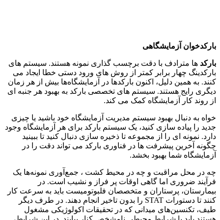
بارکدخوان آزمایشگاهی
بارکد
ها مترادف با دقت برچسب گذاری نمونه هستند. سیستم های
بارکدینگ چهار برابر کمتر از روش های ورود دستی خطا ایجاد می
کنند. به همین دلیل، اکنون بارکدها در آزمایشگاه‌ها بیش از هر زمان
دیگری رایج هستند. سیستم های تخصصی بارکد به بهبود هر جنبه ای
از روند کار آزمایشگاه کمک می کند.
خواه به دنبال بهبود سیستم مدیریت آزمایشگاه خود باشید یا چیزی
جدید را پیاده سازی کنید، یک سیستم بارکد برای هر آزمایشگاه وجود
دارد. نمونه ای را از مجموعه تا ذخیره سازی دنبال کنید تا ببینید
چگونه آخرین پیشرفت ها در فناوری بارکد می تواند دقت را در
آزمایشگاه شما بهبود بخشد.
چه در محل مراقبت و چه در محیط کشت ، جمع‌آوری نمونه‌ها یک
فرآیند ضروری اما گاهی اوقات پر فراز و نشیب است. در
بیمارستان، پرستاران و متخصصان فلبوتومیست باید به سرعت کار
کنند تا دستورات STAT را بدون تاخیر انجام دهند. در طرف دیگر
طیف، تکنسین‌های میدانی که در تحقیقات اکولوژیکی مشغول
هستند باید با شرایط محیطی نامشخص کنار بیایند. در این شرایط،