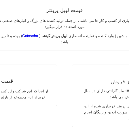
قیمت لیبل پرینتر
اری از کسب و کار ها می باشد ، از جمله تولید کننده های بزرگ و انبارهای صنعتی
مورد استفاده قرار میگیرد
ماشین ) وارد کننده و نماینده انحصاری
لیبل پرینتر گینشا
(
Gainscha
) بوده و تامی
باشد
قیمت ل
ز فروش
کلیه محصولات این شرکت علاوه بر 18 ماه گارانتی دارای ده سال
از آنجا که این شرکت وارد کنند
ش می باشد
خرید از این مجموعه از نازلت
ل پرینتر
خریداری شده از این
صورت آنلاین و
رایگان
انجام