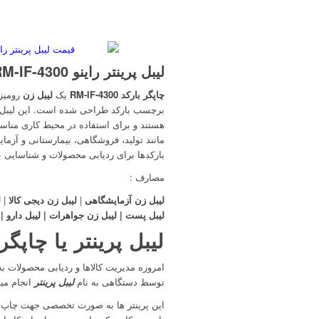
لیبل پرینتر راینو RHINO RM-IF-4300
چاپگر بارکد RM-IF-4300
یک
لیبل زن
رومیزی
برچسب بارکد طراحی شده است. این لیبل 
هستند و برای استفاده در محیط کاری مناسب 
مانند تولید، فروشگاهی، بیمارستانی و آزم
بارکدها برای ردیابی محصولات و شناسایی ب
مصارف :
لیبل زن آزمایشگاهی
|
لیبل زن دیجی کالا
|
ل
لیبل پست | لیبل زن جواهرات | لیبل دارو | 
لیبل پرینتر یا چاپگ
امروزه مدیریت کالاها و ردیابی محصولات ب
توسط دستگاهی به نام
لیبل پرینتر
انجام می
این پرینتر ها به صورت تخصصی جهت چاپ ل