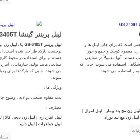
لیبل پرینتر گینشا GS-3405T
تی است که برای چاپ لیبل ها و
لیبل پرینتر GS-3405T
یک
لیبل زن
نی
زن معمولا کوچک و جمع و جور
برچسب بارکد طراحی شده است. این 
هستند. آنها معمولاً در صنایعی
هستند و برای استفاده در محیط کاری 
ایشگاهی استفاده می شوند، جایی که
صنایعی مانند تولید، سازمانی ، انبار
یمار استفاده می شوند.
می شوند، جایی که بارکدها برای ردی
شوند.
ویژگی ها :
بدنه مقاوم صنعتی دو لایه ، وضوح چاپ بالا (300 DPI) ، سرعت
مصارف :
یبل زن مچ بند بیمار | لیبل اموال
|
لیبل زن مچ بند نوزاد
لیبل انبارداری
|
لیبل زن دیجی کالا
|
ل
لیبل جواهرات
|
لیبل دارو
یات
مشاه