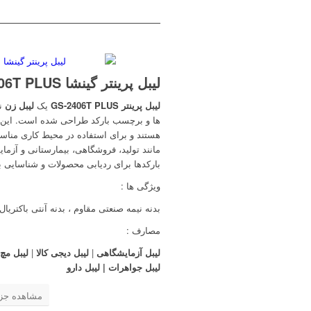
لیبل پرینتر گینشا GS-2406T PLUS
لیبل پرینتر GS-2406T PLUS
یک
لیبل زن
نی
ها و برچسب بارکد طراحی شده است. این ل
هستند و برای استفاده در محیط کاری مناسب 
مانند تولید، فروشگاهی، بیمارستانی و آزم
بارکدها برای ردیابی محصولات و شناسایی ب
ویژگی ها :
بدنه نیمه صنعتی مقاوم ، بدنه آنتی باکتریال
مصارف :
لیبل آزمایشگاهی
|
لیبل دیجی کالا
|
لیبل مچ 
لیبل جواهرات | لیبل دارو
مشاهده جزئ