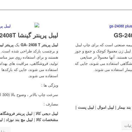
لیبل پرینتر گینشا GA-2408T
مه صنعتی است که برای چاپ لیبل
لیبل پرینتر GA- 2408 T
یک
پرینتر لی
یبل زن معمولا کوچک و جمع و جور
و برچسب بارکد طراحی شده است. ای
هستند. آنها معمولاً در صنایعی
هستند و برای استفاده روی میز مناسب 
ایشگاهی استفاده می شوند، جایی که
تولید، فروشگاهی، مراقبت های بهداش
یمار استفاده می شوند.
استفاده می شوند، جایی که بارکدها 
استفاده می شوند.
ویژگی ها :
سرعت چاپ بالاتر ، وضوح بالا (300 DPI) ، طراحی زیبا و کوچک
مصارف :
بند بیمار | لیبل اموال
|
لیبل پست |
لیبل دیجی کالا
|
لیبل پرینتر فروشگاه
مشخصات کالا
|
لیبل مچ بند نوزاد
|
لی
یات
مشاه