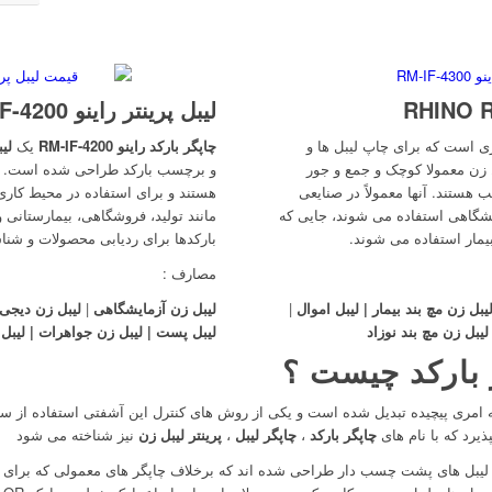
لیبل پرینتر راینو RHINO RM-IF-4200
 است که برای چاپ لیبل ها و
چاپگر بارکد راینو RM-IF-4200
یک
لیب
زن معمولا کوچک و جمع و جور
و برچسب بارکد طراحی شده است. ای
هستند. آنها معمولاً در صنایعی
هستند و برای استفاده در محیط کاری 
ایشگاهی استفاده می شوند، جایی که
مانند تولید، فروشگاهی، بیمارستانی
یمار استفاده می شوند.
بارکدها برای ردیابی محصولات و شنا
مصارف :
یبل زن مچ بند بیمار | لیبل اموال
|
لیبل زن آزمایشگاهی
|
لیبل زن دیجی ک
لیبل زن مچ بند نوزاد
لیبل پست | لیبل زن جواهرات | لیبل د
ر بارکد چیست ؟
ه امری پیچیده تبدیل شده است و یکی از روش های کنترل این آشفتی استفاده از سیس
پذیرد که با نام های
چاپگر بارکد
،
چاپگر لیبل
،
پرینتر لیبل زن
نیز شناخته می شود
یبل های پشت چسب دار طراحی شده اند که برخلاف چاپگر های معمولی که برای چا