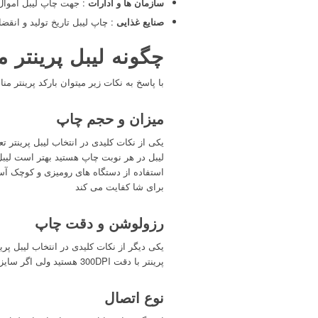
سازمان ها و ادارات
: جهت چاپ لیبل اموال 
صنایع غذایی
: چاپ لیبل تاریخ تولید و انقض
چگونه لیبل پرینتر 
با پاسخ به نکات زیر میتوان بارکد پرینتر م
میزان و حجم چاپ
یکی از نکات کلیدی در انتخاب لیبل پرینتر 
لیبل در هر نوبت چاپ هستید بهتر است لیبل
استفاده از دستگاه های رومیزی و کوچک آسیب جد
برای شا کفایت می کند
رزولوشن و دقت چاپ
یکی دیگر از نکات کلیدی در انتخاب لیبل پر
پرینتر با دقت 300DPI هستید ولی اگر سایز لیبل شما بزرگ باشد و متن های بزرگ چاپ میکنید لیبل پرینتر 203DPI برای شما کفایت میکند.
نوع اتصال