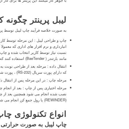
با جوهر کار میکنند این پرینتر ها برای کار از رول های ل
لیبل پرینتر چگونه ک
به صورت خلاصه فرآیند چاپ لیبل توسط پر
چاپ و طراحی لیبل : این مرحله توسط کارب
انبارداری و نرم افزار های اداری که معمولا
نسبت نیاز توسط کاربر انتخاب شده و چاپ می
مانند بارتندر ( BaeTender) استفاده کنند که میتوانند به نسبت نیاز و نوع لیبل خود به صورت شخصی لیبل را طراحی و چاپ کنند
که دارای پورت سریال (RS-232) ، پورت شبکه (Ethernet LAN ) و همچنین WIFI و بلوتوث نیز در لیبل پرینتر های نسل جدید هم تعبیه شده اند
مرحله چاپ : در این مرحله پس از انتقال د
مرحله اختیاری پس از چاپ : بعد از انجام چ
نصب شده انجام می شود همچنین بعد از چاپ
(REWINDER) یا رول جمع کن انجام می شود
انواع تکنولوژی چاپ
چاپ لیبل به صورت حرارتی (irect Thermal