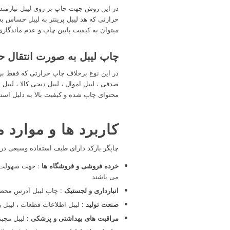
در این روش جهت چاپ بر روی لیبل نیازمند 
حرارتی که هد لیبل پرینتر به لیبل حساس ب
میتوان به کیفیت پایین چاپ و عدم ماندگاری
چاپ لیبل به صورت انتقال حرارت با ریبو
صدفی ، لیبل اموال ، لیبل دیجی کالا ، لیبل
محتوای چاپ شده و کیفیت بالا به دلیل استف
کاربرد ها و موارد 
چاپگر بارکد دارای طیف استفاده وسیعی در ص
خرده فروشی و فروشگاه ها
: جهت سهولت د
می باشند
انبارداری و لجستیک
: چاپ لیبل آدرس محصو
صنعت تولید
: لیبل اطلاعات قطعات ، لیبل ر
مراقبت های بهداشتی و پزشکی
: لیبل مچبن